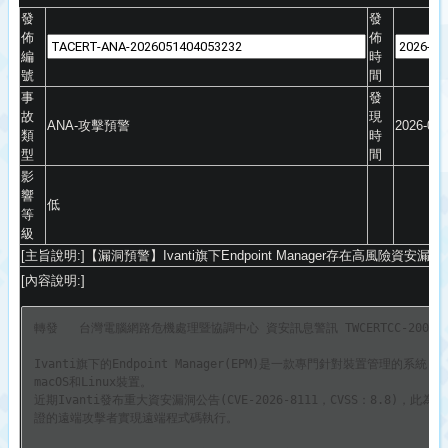
發
發
佈
佈
編
時
號
間
事
發
故
現
ANA
-攻擊預警
2026-05-
類
時
型
間
影
響
低
等
級
[主旨說明:]【漏洞預警】Ivanti旗下Endpoint Manager存在高風險資安漏洞(C
[內容說明:]
轉發   台灣電腦網路危機處理暨協調中心 資安訊息警訊 TWCERTCC-200-20260
Ivanti旗下的Endpoint Manager(EPM)是一款專門針對裝置管理的系統，
macOS和Linux裝置。

近期Ivanti發布重大資安漏洞公告(CVE-2026-
8111，CVSS：8.8)，此為
證的遠端攻擊者實現遠端程式碼執行。
