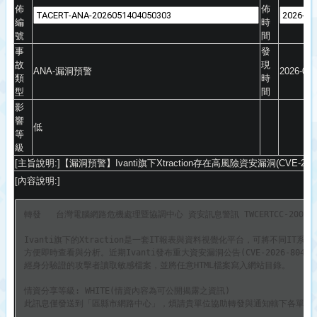
佈
佈
編
時
號
間
事
發
故
現
ANA
-漏洞預警
2026-05-
類
時
型
間
影
響
低
等
級
[主旨說明:]【漏洞預警】
Ivanti旗下Xtraction存在高風險資安漏洞(
CVE-202
[內容說明:]
轉發   台灣電腦網路危機處理暨協調中心 資安訊息警訊 TWCERTCC-200-20260
Ivanti旗下的Xtraction是一套IT報表與資料視覺
化平台，可將不同IT系統
方便即時查看與分析。近期Ivanti發布重大資安漏洞公告(
CVE-2026-8043
經身分驗證的攻擊者讀取敏感檔案，
並將任意HTML檔案寫入網站目錄。

情資分享等級: WHITE(情資內容為可公開揭露之資訊)

此訊息僅發送到「區縣市網路中心」，